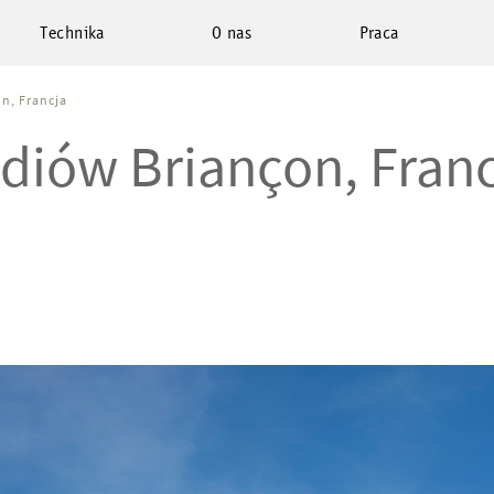
Technika
O nas
Praca
n, Francja
diów Briançon, Fran