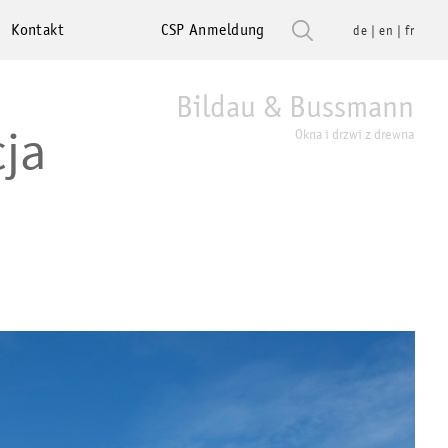
Kontakt
CSP Anmeldung
de
en
fr
Bildau & Bussmann
cja
Okna i drzwi z drewna