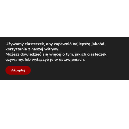
Używamy ciasteczek, aby zapewnić najlepszą jakość
korzystania z naszej witryny.
Możesz dowiedzieć się więcej o tym, jakich ciasteczek
używamy, lub wyłączyć je w
ustawieniach
.
Akceptuj
Back to top
Bildau & Bussmann Sp. z o.o.