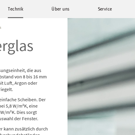
Technik
Über uns
Service
s
rglas
sungseinheit, die aus
Abstand von 8 bis 16 mm
t Luft, Argon oder
iegelt.
einfache Scheiben. Der
bei 5,8 W/m²K, eine
 W/m²K. Dies sorgt
uswahl der Fenster.
er kann zusätzlich durch
andverbundabständen