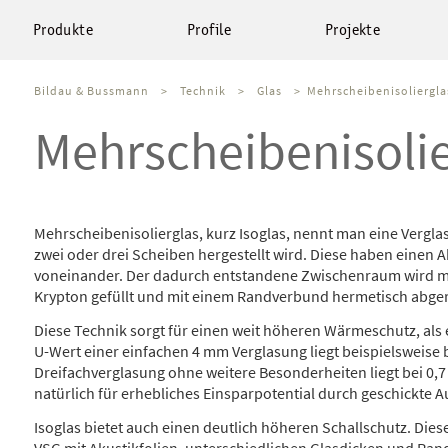
Produkte
Profile
Projekte
Bildau & Bussmann
>
Technik
>
Glas
>
Mehrscheibenisoliergla
Mehrscheibenisolie
Mehrscheibenisolierglas, kurz Isoglas, nennt man eine Vergla
zwei oder drei Scheiben hergestellt wird. Diese haben einen 
voneinander. Der dadurch entstandene Zwischenraum wird mi
Krypton gefüllt und mit einem Randverbund hermetisch abger
Diese Technik sorgt für einen weit höheren Wärmeschutz, als 
U-Wert einer einfachen 4 mm Verglasung liegt beispielsweise 
Dreifachverglasung ohne weitere Besonderheiten liegt bei 0,7
natürlich für erhebliches Einsparpotential durch geschickte A
Isoglas bietet auch einen deutlich höheren Schallschutz. Dies
VSG mit Akustikfolien, unterschiedlichen Glasdicken und R