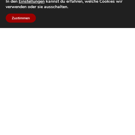
In den
Einstellungen
kannst du erfahren, welche Cookies wir
verwenden oder sie ausschalten.
Zustimmen
U
Werte
2
w
(W/m
K)
Linea Passiva in IV78