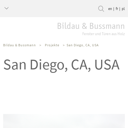
en
fr
pl
Bildau & Bussmann
Fenster und Türen aus Holz
Bildau & Bussmann
>
Projekte
>
San Diego, CA, USA
San Diego, CA, USA