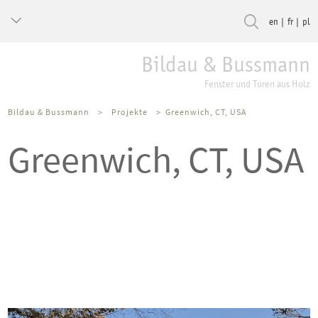
en
fr
pl
Bildau & Bussmann
Fenster und Türen aus Holz
Bildau & Bussmann
>
Projekte
>
Greenwich, CT, USA
Greenwich, CT, USA