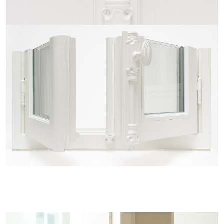
Crémones : les menuiseries Mouton et Gueule-de-loup sont équipées de
crémones fonctionnelles en fonte, posées en applique.