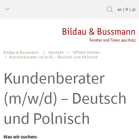
en
fr
pl
Bildau & Bussmann
Fenster und Türen aus Holz
Bildau & Bussmann
>
Kontakt
>
Offene Stellen
>
Kundenberater (m/w/d) – Deutsch und Polnisch
Kundenberater
(m/w/d) – Deutsch
und Polnisch
Was wir suchen: