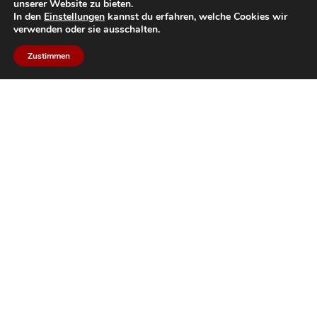
unserer Website zu bieten.
In den
Einstellungen
kannst du erfahren, welche Cookies wir
verwenden oder sie ausschalten.
Zustimmen
Back to top
Bildau & Bussmann GmbH
Fenster und Türen aus Holz
Produkte
Profile
Projekte
Technik
Kontakt